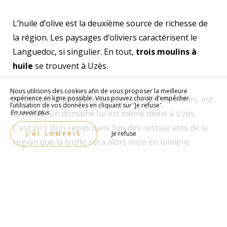
L’huile d’olive est la deuxième source de richesse de
la région. Les paysages d’oliviers caractérisent le
Languedoc, si singulier. En tout,
trois moulins à
huile
se trouvent à Uzès.
Nous utilisons des cookies afin de vous proposer la meilleure
expérience en ligne possible. Vous pouvez choisir d’empêcher
Le troisième produit phare, et non des moindres, est
l’utilisation de vos données en cliquant sur 'Je refuse'.
En savoir plus
la
truffe
. Un domaine lui est même dédié à Uzès.
C’est lors d’un repas dans l’un des restaurants de la
Je refuse
J’AI COMPRIS
région que la truffe sera alors mise en lumière.
CONTACTEZ NOUS