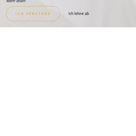
Mehr lesen
Ich lehne ab
ICH VERSTEHE
Der Eglantine-Raum
SEHEN SIE SICH DEN RAUM AN